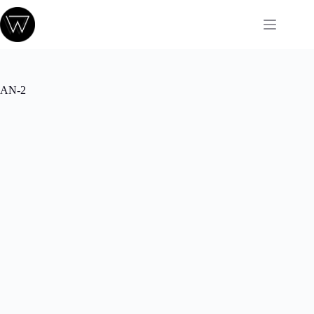
Passer
au
contenu
AN-2