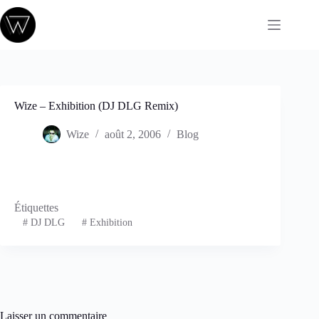
Passer
au
contenu
Wize – Exhibition (DJ DLG Remix)
Wize
août 2, 2006
Blog
Étiquettes
#
DJ DLG
#
Exhibition
Laisser un commentaire