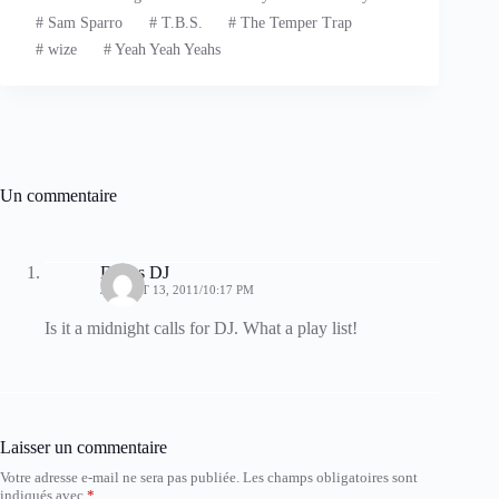
#
Sam Sparro
#
T.B.S.
#
The Temper Trap
#
wize
#
Yeah Yeah Yeahs
Un commentaire
Dallas DJ
JUILLET 13, 2011/10:17 PM
Is it a midnight calls for DJ. What a play list!
Laisser un commentaire
Votre adresse e-mail ne sera pas publiée.
Les champs obligatoires sont
indiqués avec
*