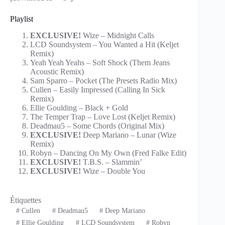
Playlist
EXCLUSIVE!
Wize – Midnight Calls
LCD Soundsystem – You Wanted a Hit (Keljet
Remix)
Yeah Yeah Yeahs – Soft Shock (Them Jeans
Acoustic Remix)
Sam Sparro – Pocket (The Presets Radio Mix)
Cullen – Easily Impressed (Calling In Sick
Remix)
Ellie Goulding – Black + Gold
The Temper Trap – Love Lost (Keljet Remix)
Deadmau5 – Some Chords (Original Mix)
EXCLUSIVE!
Deep Mariano – Lunar (Wize
Remix)
Robyn – Dancing On My Own (Fred Falke Edit)
EXCLUSIVE!
T.B.S. – Slammin’
EXCLUSIVE!
Wize – Double You
Étiquettes
#
Cullen
#
Deadmau5
#
Deep Mariano
#
Ellie Goulding
#
LCD Soundsystem
#
Robyn