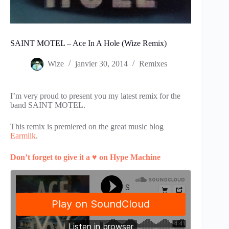
SAINT MOTEL – Ace In A Hole (Wize Remix)
Wize
janvier 30, 2014
Remixes
I’m very proud to present you my latest remix for the
band SAINT MOTEL.
This remix is premiered on the great music blog
Earmilk
.
Don’t forget to give it a ♥ on Hype Machine