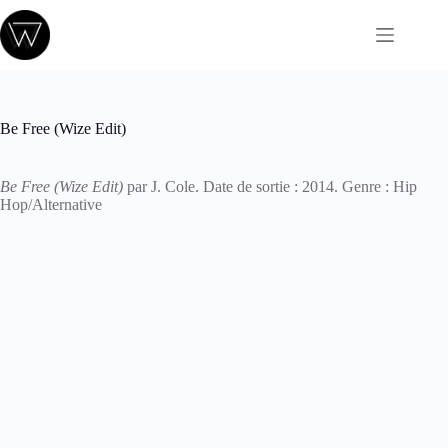
Passer
au
contenu
Be Free (Wize Edit)
Be Free (Wize Edit)
par J. Cole. Date de sortie : 2014. Genre : Hip
Hop/Alternative