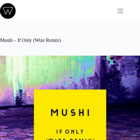
Passer
au
contenu
Mushi – If Only (Wize Remix)